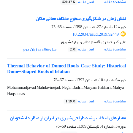
مشاهده مقاله
اصل مقاله
520.17 K
نقش زمان در شکل‌گیری سطوح مختلف معانی مکان
دوره 12، شماره 27، تابستان 1398، صفحه
65-75
10.22034/aaud.2019.92449
علی اکبر حیدری، قاسم مطلبی، بهاره شهروز
مشاهده مقاله
اصل مقاله
اصل مقاله به زبان دوم
2 M
Thermal Behavior of Domed Roofs, Case Study: Historical
Dome-Shaped Roofs of Isfahan
دوره 6، شماره 10، تابستان 1392، صفحه
67-76
Mohammadjavad Mahdavinejad، Negar Badri، Maryam Fakhari، Mahya
Haqshenas
مشاهده مقاله
اصل مقاله
1.19 M
معیارهای انتخاب رشته طراحی شهری در ایران از منظر دانشجویان
دوره 3، شماره 4، تابستان 1389، صفحه
69-76