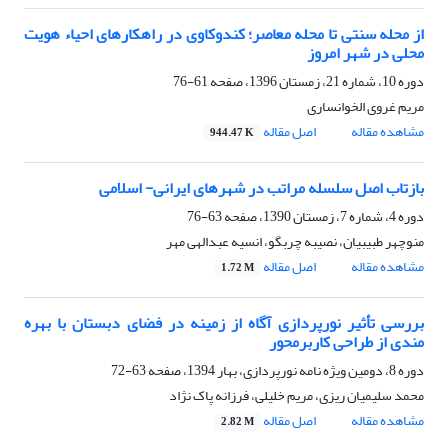
از محله سنتی تا محله معاصر؛ کندوکاوی در راهکارهای احیاء هویت
محلی در شهر امروز
دوره 10، شماره 21، زمستان 1396، صفحه
61-76
مریم غروی الخوانساری
مشاهده مقاله
اصل مقاله
944.47 K
بازتاب اصل سلسله مراتب در شهرهای ایرانی- اسلامی
دوره 4، شماره 7، زمستان 1390، صفحه
63-76
منوچهر طبیبیان، نصیبه چربگو، انسیه عبدالهی مهر
مشاهده مقاله
اصل مقاله
1.72 M
بررسی تأثیر نورپردازی آگاه از زمینه در فضای دبستان با بهره
مندی از طراحی کاربرمحور
دوره 8، دومین ویژه نامه نورپردازی، بهار 1394، صفحه
63-72
محمد سلیمیان ریزی، مریم خلیلی، فرزانه پاک نژاد
مشاهده مقاله
اصل مقاله
2.82 M