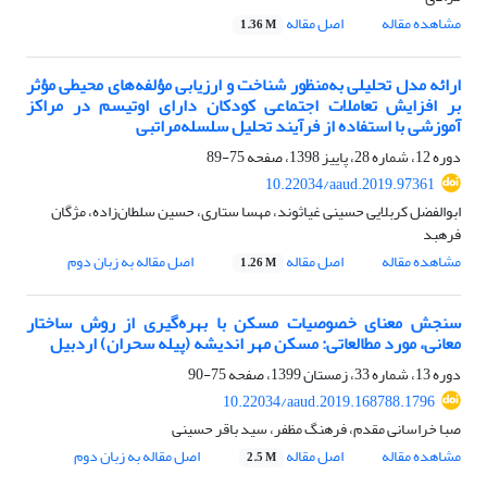
مشاهده مقاله
اصل مقاله
1.36 M
ارائه مدل تحلیلی به‌منظور شناخت و ارزیابی مؤلفه‌های محیطی مؤثر
بر افزایش تعاملات اجتماعی کودکان دارای اوتیسم در مراکز
آموزشی با استفاده از فرآیند تحلیل سلسله‌مراتبی
دوره 12، شماره 28، پاییز 1398، صفحه
75-89
10.22034/aaud.2019.97361
ابوالفضل کربلایی حسینی غیاثوند، مهسا ستاری، حسین سلطان‌زاده، مژگان
فرهبد
مشاهده مقاله
اصل مقاله
اصل مقاله به زبان دوم
1.26 M
سنجش معنای خصوصیات مسکن با بهره‌گیری از روش ساختار
معانی، مورد مطالعاتی: مسکن مهر اندیشه (پیله سحران) اردبیل
دوره 13، شماره 33، زمستان 1399، صفحه
75-90
10.22034/aaud.2019.168788.1796
صبا خراسانی مقدم، فرهنگ مظفر، سید باقر حسینی
مشاهده مقاله
اصل مقاله
اصل مقاله به زبان دوم
2.5 M