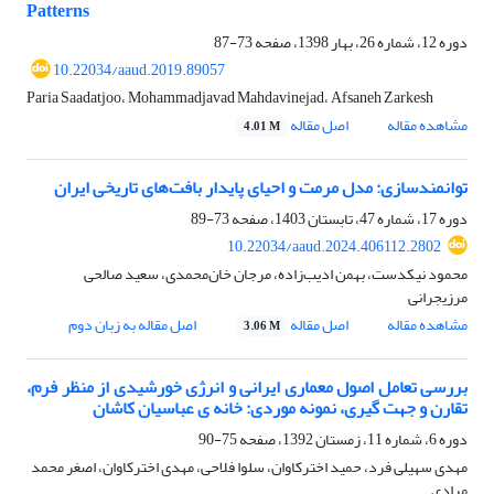
Patterns
دوره 12، شماره 26، بهار 1398، صفحه
73-87
10.22034/aaud.2019.89057
Paria Saadatjoo، Mohammadjavad Mahdavinejad، Afsaneh Zarkesh
مشاهده مقاله
اصل مقاله
4.01 M
توانمندسازی: مدل مرمت و احیای پایدار بافت‌های تاریخی ایران
دوره 17، شماره 47، تابستان 1403، صفحه
73-89
10.22034/aaud.2024.406112.2802
محمود نیکدست، بهمن ادیب‌زاده، مرجان خان‌محمدی، سعید صالحی
مرزیجرانی
مشاهده مقاله
اصل مقاله
اصل مقاله به زبان دوم
3.06 M
بررسی تعامل اصول معماری ایرانی و انرژی خورشیدی از منظر فرم،
تقارن و جهت گیری، نمونه موردی: خانه ی عباسیان کاشان
دوره 6، شماره 11، زمستان 1392، صفحه
75-90
مهدی سهیلی فرد، حمید اخترکاوان، سلوا فلاحی، مهدی اخترکاوان، اصغر محمد
مرادی