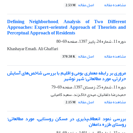
مشاهده مقاله
اصل مقاله
2.53 M
Defining Neighborhood, Analysis of Two Different
Approaches: Expert-oriented Approach of Theorists and
Perceptual Approach of Residents
دوره 11، شماره 24، پاییز 1397، صفحه
69-80
Khashayar Emadi، Ali Ghaffari
مشاهده مقاله
اصل مقاله
370.58 K
مروری بر رابطه معماری بومی و اقلیم با بررسی شاخص‌های آسایش
حرارتی، مورد مطالعاتی: شهر نوشهر
دوره 11، شماره 25، زمستان 1397، صفحه
69-79
حمیدرضا دلفانیان، مهدی خاک‌زند، سعید کامیابی
مشاهده مقاله
اصل مقاله
2.15 M
بررسی نمود انعطاف‌پذیری در مسکن روستایی، مورد مطالعاتی:
روستای طزره دامغان
دوره 15، شماره 40، پاییز 1401، صفحه
69-84