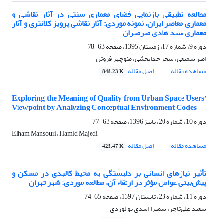
مطالعه تطبیقی بازنمایی فضای معماری سنتی در آثار نقاشی و
معماری معاصر ایران، نمونه موردی: آثار نقاشی پرویز کلانتری و آثار
معماری سید هادی میرمیران
دوره 9، شماره 17، زمستان 1395، صفحه
63-78
امیر سمیعی، سحر خدابخشی، منوچهر فروتن
مشاهده مقاله
اصل مقاله
848.23 K
Exploring the Meaning of Quality from Urban Space Users’
Viewpoint by Analyzing Conceptual Environment Codes
دوره 10، شماره 20، پاییز 1396، صفحه
63-77
Elham Mansouri، Hamid Majedi
مشاهده مقاله
اصل مقاله
425.47 K
تأثیر نیازهای انسانی بر دلبستگی به محیط کالبدی در مسکن و
پیش‌بینی عوامل مؤثر در ارتقاء آن، مطالعه موردی: شهر تهران
دوره 11، شماره 23، تابستان 1397، صفحه
65-74
سعید علی‌تاجر، سمیرا اسدی بوالوردی