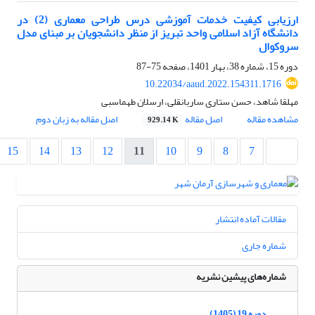
ارزیابی کیفیت خدمات آموزشی درس طراحی معماری (2) در
دانشگاه آزاد اسلامی واحد تبریز از منظر دانشجویان بر مبنای مدل
سروکوال
دوره 15، شماره 38، بهار 1401، صفحه
75-87
10.22034/aaud.2022.154311.1716
مهلقا شاهد، حسن ستاری ساربانقلی، ارسلان طهماسبی
مشاهده مقاله
اصل مقاله
اصل مقاله به زبان دوم
929.14 K
15
14
13
12
11
10
9
8
7
مقالات آماده انتشار
شماره جاری
شماره‌های پیشین نشریه
دوره 19 (1405)