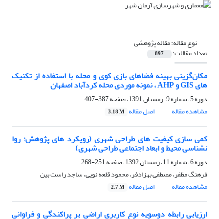
نوع مقاله:
مقاله پژوهشی
تعداد مقالات:
897
مکان‌گزینی بهینه فضاهای بازی کوی و محله با استفاده از تکنیک
های GIS و AHP ، نمونه موردی محله کردآباد اصفهان
دوره 5، شماره 9، زمستان 1391، صفحه
387-407
مشاهده مقاله
اصل مقاله
3.18 M
کمی سازی کیفیت های طراحی شهری (رویکرد های پژوهش: روا
نشناسی محیط و ابعاد اجتماعی طراحی شهری)
دوره 6، شماره 11، زمستان 1392، صفحه
251-268
فرهنگ مظفر، مصطفی بهزادفر، محمود قلعه نویی، ساجد راست بین
مشاهده مقاله
اصل مقاله
2.7 M
ارزیابی رابطه دوسویه نوع کاربری اراضی بر پراکندگی و فراوانی