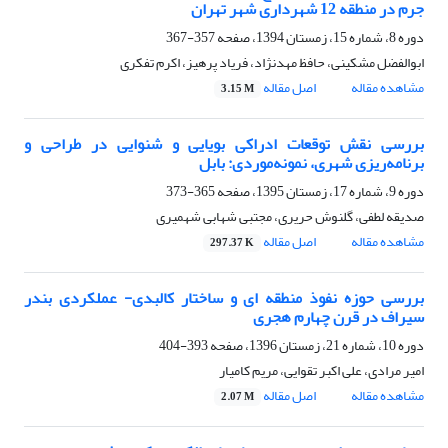
جرم در منطقه 12 شهرداری شهر تهران
دوره 8، شماره 15، زمستان 1394، صفحه
357-367
ابوالفضل مشکینی، حافظ مهدنژاد، فریاد پرهیز، اکرم تفکری
مشاهده مقاله
اصل مقاله
3.15 M
بررسی نقش توقعات ادراکی بویایی و شنوایی در طراحی و
برنامه‌ریزی شهری، نمونه‌موردی: بابل
دوره 9، شماره 17، زمستان 1395، صفحه
365-373
صدیقه لطفی، گلنوش حریری، مجتبی شهابی شهمیری
مشاهده مقاله
اصل مقاله
297.37 K
بررسی حوزه نفوذ منطقه ای و ساختار کالبدی- عملکردی بندر
سیراف در قرن چهارم هجری
دوره 10، شماره 21، زمستان 1396، صفحه
393-404
امیر مرادی، علی اکبر تقوایی، مریم کامیار
مشاهده مقاله
اصل مقاله
2.07 M