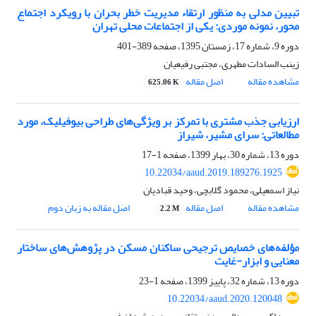
تبیین مدلی به منظور ارتقاء مدیریت خطر بحران با رویکرد اجتماع
محور، نمونه موردی: یکی از اجتماعات محلی تهران
دوره 9، شماره 17، زمستان 1395، صفحه
389-401
زینب السادات مطهری، مجتبی رفیعیان
مشاهده مقاله
اصل مقاله
625.06 K
ارزیابی جذب مشتری با تمرکز بر ویژگی‌های طراحی بیوفیلیک، مورد
مطالعاتی: سرای مشیر، شیراز
دوره 13، شماره 30، بهار 1399، صفحه
1-17
10.22034/aaud.2019.189276.1925
نیاز اسمعیلی، محمود گلابچی، وحید قبادیان
مشاهده مقاله
اصل مقاله
اصل مقاله به زبان دوم
2.2 M
مؤلفه‌های خصایص ترجیحی ساکنان مسکن در پژوهش‌های ساختار
معنایی و ابزار-غایت
دوره 13، شماره 32، پاییز 1399، صفحه
1-23
10.22034/aaud.2020.120048