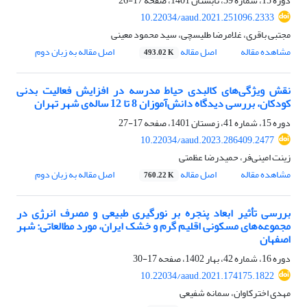
دوره 15، شماره 39، تابستان 1401، صفحه
17-26
10.22034/aaud.2021.251096.2333
مجتبی باقری، غلامرضا طلیسچی، سید محمود معینی
مشاهده مقاله
اصل مقاله
اصل مقاله به زبان دوم
493.02 K
نقش ویژگی‌های کالبدی حیاط مدرسه در افزایش فعالیت بدنی
کودکان، بررسی دیدگاه دانش‌آموزان 8 تا 12 ساله‌ی شهر تهران
دوره 15، شماره 41، زمستان 1401، صفحه
17-27
10.22034/aaud.2023.286409.2477
زینت امینی‌فر، حمیدرضا عظمتی
مشاهده مقاله
اصل مقاله
اصل مقاله به زبان دوم
760.22 K
بررسی تأثیر ابعاد پنجره بر نورگیری طبیعی و مصرف انرژی در
مجموعه‌های مسکونی اقلیم گرم و خشک ایران، مورد مطالعاتی: شهر
اصفهان
دوره 16، شماره 42، بهار 1402، صفحه
17-30
10.22034/aaud.2021.174175.1822
مهدی اخترکاوان، سمانه شفیعی