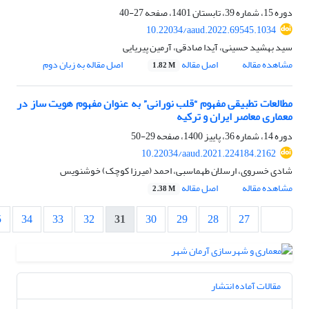
دوره 15، شماره 39، تابستان 1401، صفحه
27-40
10.22034/aaud.2022.69545.1034
سید بهشید حسینی، آیدا صادقی، آرمین پیریایی
مشاهده مقاله
اصل مقاله
اصل مقاله به زبان دوم
1.82 M
مطالعات تطبیقی مفهوم “قلب نورانی” به عنوان مفهوم هویت ساز در
معماری معاصر ایران و ترکیه
دوره 14، شماره 36، پاییز 1400، صفحه
29-50
10.22034/aaud.2021.224184.2162
شادی خسروی، ارسلان طهماسبی، احمد (میرزا کوچک) خوشنویس
مشاهده مقاله
اصل مقاله
2.38 M
5
34
33
32
31
30
29
28
27
مقالات آماده انتشار