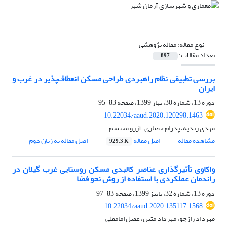
نوع مقاله:
مقاله پژوهشی
تعداد مقالات:
897
بررسی تطبیقی نظام راهبردی طراحی مسکن انعطاف‌پذیر در غرب و
ایران
دوره 13، شماره 30، بهار 1399، صفحه
83-95
10.22034/aaud.2020.120298.1463
مهدی زندیه، پدرام حصاری، آرزو محتشم
مشاهده مقاله
اصل مقاله
اصل مقاله به زبان دوم
929.3 K
واکاوی تأثیرگذاری عناصر کالبدی مسکن روستایی غرب گیلان در
راندمان عملکردی با استفاده از روش نحو فضا
دوره 13، شماره 32، پاییز 1399، صفحه
83-97
10.22034/aaud.2020.135117.1568
مهرداد رازجو، مهرداد متین، عقیل امامقلی