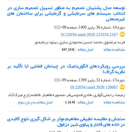
توسعه مدل پشتیبان تصمیم به منظور تسهیل تصمیم سازی در
انتخاب سیستم های سرمایشی و گرمایشی برای ساختمان های
غیرصنعتی
دوره 14، شماره 36، پاییز 1400، صفحه
98-112
10.22034/aaud.2020.221034.2167
فربد مرتضوی، محمد حسین محمودی ساری، بهنود برمایه ور
مشاهده مقاله
اصل مقاله
697.59 K
بررسی رویکردهای الگوریتمیک در چیدمان فضایی (با تأکید بر
نظریه گراف)
دوره 13، شماره 32، پاییز 1399، صفحه
99-111
10.22034/aaud.2020.120061
رمیصاء رحمتی گواری، هادی قدوسی‌فر، منصوره طاهباز، فاطمه زارع میرک‌آباد
مشاهده مقاله
اصل مقاله
اصل مقاله به زبان دوم
1.16 M
سنجش و مقایسه تطبیقی مفاهیم موثر بر شکل گیری تنوع کالبدی
در خانه های قاجار و پهلوی شهر دزفول