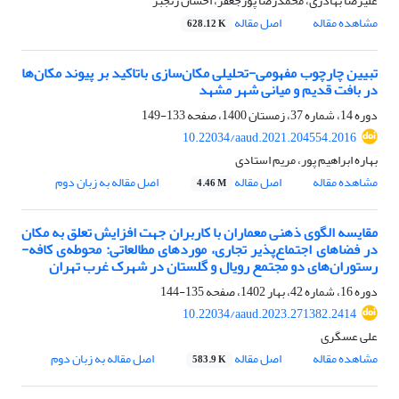
علیرضا بهادری، محمدرضا پورجعفر، احسان رنجبر
مشاهده مقاله
اصل مقاله
628.12 K
تبیین چارچوب مفهومی-تحلیلی مکان‌سازی باتاکید بر پیوند مکان‌ها
در بافت قدیم و میانی شهر مشهد
دوره 14، شماره 37، زمستان 1400، صفحه
133-149
10.22034/aaud.2021.204554.2016
بهاره ابراهیم پور، مریم استادی
مشاهده مقاله
اصل مقاله
اصل مقاله به زبان دوم
4.46 M
مقایسه الگوی ذهنی معماران با کاربران جهت افزایش تعلق به مکان
در فضاهای اجتماع‌پذیر تجاری، موردهای مطالعاتی: محوطه‌ی کافه-
رستوران‌های دو مجتمع رویال و گلستان در شهرک غرب تهران
دوره 16، شماره 42، بهار 1402، صفحه
135-144
10.22034/aaud.2023.271382.2414
علی عسگری
مشاهده مقاله
اصل مقاله
اصل مقاله به زبان دوم
583.9 K