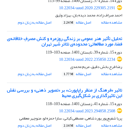
دوره 14، شماره 37، زمستان 1400، صفحه
99-113
10.22034/aaud.2020.229305.2191
احمد صراف زاده، محمد دیده بان، بهزاد وثیق
مشاهده مقاله
اصل مقاله
اصل مقاله به زبان دوم
2.24 M
تحلیل تأثیر هنر عمومی بر زندگی روزمره و کنش مصرفِ خلاقانه‌‌ی
فضا، مورد مطالعاتی: محدوده‌‌ی تئاتر شهر تهران
دوره 15، شماره 39، تابستان 1401، صفحه
103-119
10.22034/aaud.2022.235850.2234
رضا فرح بخش دقیق، مریم محمدی
مشاهده مقاله
اصل مقاله
اصل مقاله به زبان دوم
1.77 M
تاثیر «فرهنگ از منظر راپاپورت» بر «تصویر ذهنی» و بررسی نقش
این تاثیرگذاری بر شکل‌گیری محیط
دوره 15، شماره 41، زمستان 1401، صفحه
103-118
10.22034/aaud.2023.294858.2508
پریا شفیع‌پور یوردشاهی، مصطفی کیانی، سارا حمزه لو، منوچهر معظمی
مشاهده مقاله
اصل مقاله
اصل مقاله به زبان دوم
2.14 M