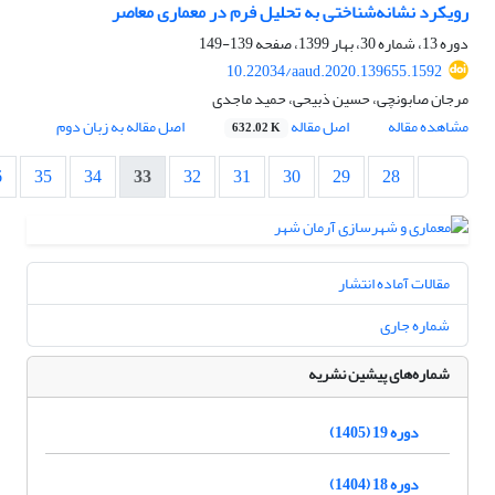
رویکرد نشانه‌شناختی به تحلیل فرم در معماری معاصر
دوره 13، شماره 30، بهار 1399، صفحه
139-149
10.22034/aaud.2020.139655.1592
مرجان صابونچی، حسین ذبیحی، حمید ماجدی
مشاهده مقاله
اصل مقاله
اصل مقاله به زبان دوم
632.02 K
6
35
34
33
32
31
30
29
28
مقالات آماده انتشار
شماره جاری
شماره‌های پیشین نشریه
دوره 19 (1405)
دوره 18 (1404)