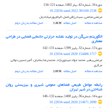
دوره 16، شماره 42، بهار 1402، صفحه
121-134
10.22034/aaud.2022.301160.2538
مرتضی ضامنی، سینا رزاقی اصل، الهام پورمهابادیان
مشاهده مقاله
اصل مقاله
اصل مقاله به زبان دوم
1.46 M
الگوریتم سی‌گَن در تولید نقشه حرارتی جانمایی فضایی در طراحی
معماری
دوره 13، شماره 32، پاییز 1399، صفحه
131-142
10.22034/aaud.2020.154406.1717
مرتضی رهبر، محمد جواد مهدوی‌نژاد، محمدرضا بمانیان، آمیرحسین دوائی
مرکزی
مشاهده مقاله
اصل مقاله
اصل مقاله به زبان دوم
2.09 M
رابطه عوامل طبیعی فضاهای عمومی شهری و بهزیستی روان
شناختی در شهر تهران
دوره 14، شماره 36، پاییز 1400، صفحه
132-146
10.22034/aaud.2020.214671.2090