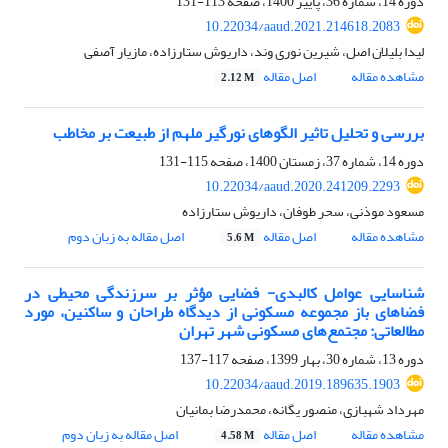
دوره 14، شماره 36، پاییز 1400، صفحه
113-131
10.22034/aaud.2021.214618.2083
لیدا بلیلان اصل، شیرین نوری وند، داریوش ستارزاده، مازیار آصفی
مشاهده مقاله
اصل مقاله
2.12 M
بررسی و تحلیل تاثیر الگوهای نورگیر ملهم از طبیعت بر مخاطب
دوره 14، شماره 37، زمستان 1400، صفحه
115-131
10.22034/aaud.2020.241209.2293
مسعود موذنی، سحر طوفان، داریوش ستارزاده
مشاهده مقاله
اصل مقاله
اصل مقاله به زبان دوم
5.6 M
شناسایی عوامل کالبدی- فضایی مؤثر بر سرزندگی محیطی در
فضاهای باز مجموعه مسکونی از دیدگاه طراحان و ساکنین، مورد
مطالعاتی: مجتمع‌های مسکونی شهر تهران
دوره 13، شماره 30، بهار 1399، صفحه
117-137
10.22034/aaud.2019.189635.1903
مهرداد شهبازی، منصور یگانه، محمدرضا بمانیان
مشاهده مقاله
اصل مقاله
اصل مقاله به زبان دوم
4.58 M