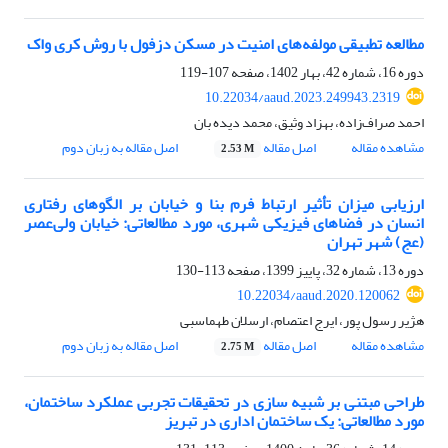
مطالعه تطبیقی مولفه‌های امنیت در مسکن دزفول با روش کری واک
دوره 16، شماره 42، بهار 1402، صفحه
107-119
10.22034/aaud.2023.249943.2319
احمد صراف‌زاده، بهزاد وثیق، محمد دیده بان
مشاهده مقاله
اصل مقاله
اصل مقاله به زبان دوم
2.53 M
ارزیابی میزان تأثیر ارتباط فرم بنا و خیابان بر الگوهای رفتاری
انسان در فضاهای فیزیکی شهری، مورد مطالعاتی: خیابان ولی‌عصر
(عج) شهر تهران
دوره 13، شماره 32، پاییز 1399، صفحه
113-130
10.22034/aaud.2020.120062
هژیر رسول پور، ایرج اعتصام، ارسلان طهماسبی
مشاهده مقاله
اصل مقاله
اصل مقاله به زبان دوم
2.75 M
طراحی مبتنی بر شبیه سازی در تحقیقات تجربی عملکرد ساختمان،
مورد مطالعاتی: یک ساختمان اداری در تبریز