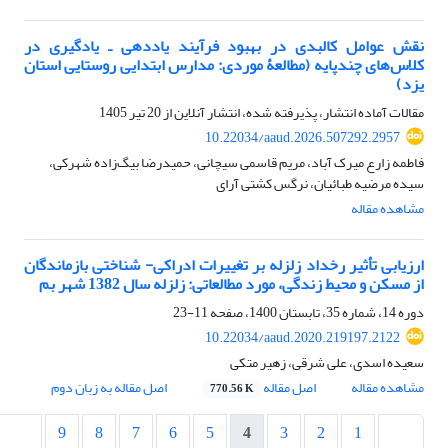
نقش عوامل کالبدی در بهبود فرآیند یاددهی ـ یادگیری در
کلاس‌های چندپایه (مطالعۀ موردی: مدارس ابتدایی روستایی استان
یزد)
مقالات آماده انتشار، پذیرفته شده، انتشار آنلاین از
20 تیر 1405
10.22034/aaud.2026.507292.2957
فاطمه زارع میرک آباد، مریم قاسمی سیچانی، حمیدرضا بیگ‌زاده شهرکی،
سیده مرضیه طبائیان، نرگس کشتی آرای
مشاهده مقاله
ارزیابی تأثیر رخداد زلزله بر تغییرات ادراکی- شناختی بازماندگان
از مسکن و محیط زندگی، مورد مطالعاتی: زلزله سال 1382 شهر بم
دوره 14، شماره 35، تابستان 1400، صفحه
11-23
10.22034/aaud.2020.219197.2122
سعیده اسدی، علی شرقی، زهیر متکی
مشاهده مقاله
اصل مقاله
اصل مقاله به زبان دوم
770.56 K
9
8
7
6
5
4
3
2
1