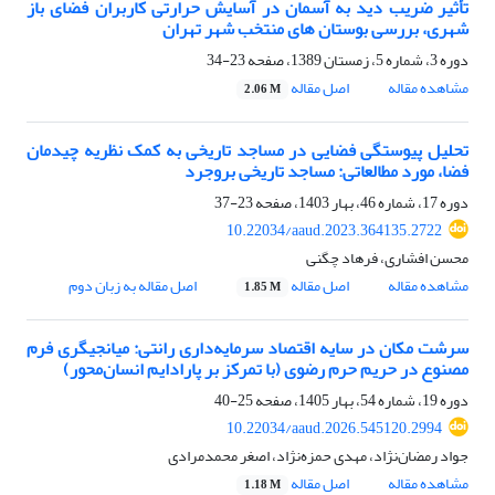
تأثیر ضریب دید به آسمان در آسایش حرارتی کاربران فضای باز
شهری، بررسی بوستان های منتخب شهر تهران
دوره 3، شماره 5، زمستان 1389، صفحه
23-34
مشاهده مقاله
اصل مقاله
2.06 M
تحلیل پیوستگی فضایی در مساجد تاریخی به کمک نظریه چیدمان
فضا، مورد مطالعاتی: مساجد تاریخی بروجرد
دوره 17، شماره 46، بهار 1403، صفحه
23-37
10.22034/aaud.2023.364135.2722
محسن افشاری، فرهاد چگنی
مشاهده مقاله
اصل مقاله
اصل مقاله به زبان دوم
1.85 M
سرشت مکان در سایه اقتصاد سرمایه‌داری رانتی: میانجیگری فرم
مصنوع در حریم حرم رضوی (با تمرکز بر پارادایم انسان‌محور)
دوره 19، شماره 54، بهار 1405، صفحه
25-40
10.22034/aaud.2026.545120.2994
جواد رمضان‌نژاد، مهدی حمزه‌نژاد، اصغر محمد‌مرادی
مشاهده مقاله
اصل مقاله
1.18 M