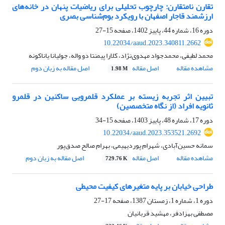
تقارن نامتقارن: چارچوب تحلیلی برای ریاضیات پنهان در خانه‌های
ارزشمند قاجار اصفهان با رویکرد بوم‌شناسی بصری
دوره 16، شماره 44، پاییز 1402، صفحه
15-27
10.22034/aaud.2023.340811.2662
محمد لطیفی، محمدجواد مهدوی‌نژاد، کلارا پیمنتا دو واله، جولیانا یاناکونه
مشاهده مقاله
اصل مقاله
اصل مقاله به زبان دوم
1.98 M
تبیین اثر تجربه زیسته بر عملکرد قلمرویی ساکنین در قلمرو
ثانویه افراد (از نگاه متخصصین)
دوره 17، شماره 48، پاییز 1403، صفحه
15-34
10.22034/aaud.2023.353521.2692
سمانه حسین‌آبادی، شهرام پوردیهیمی، بهرام صالح صدق‌پور
مشاهده مقاله
اصل مقاله
اصل مقاله به زبان دوم
729.76 K
طراحی خیابان بر پایه متغیرهای کیفیت محیطی
دوره 1، شماره 1، زمستان 1387، صفحه
17-27
مصطفی بهزادفر، مهشید قربانیان