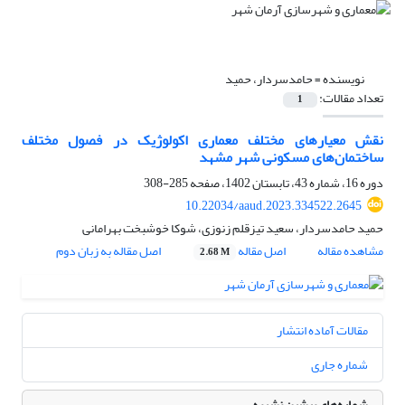
نویسنده =
حامدسردار، حمید
تعداد مقالات:
1
نقش معیارهای مختلف معماری اکولوژیک در فصول مختلف
ساختمان‌های مسکونی شهر مشهد
دوره 16، شماره 43، تابستان 1402، صفحه
285-308
10.22034/aaud.2023.334522.2645
حمید حامدسردار، سعید تیزقلم زنوزی، شوکا خوشبخت بهرامانی
مشاهده مقاله
اصل مقاله
اصل مقاله به زبان دوم
2.68 M
مقالات آماده انتشار
شماره جاری
شماره‌های پیشین نشریه