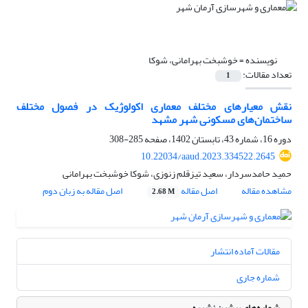
نویسنده =
خوشبخت بهرامانی، شوکا
تعداد مقالات:
1
نقش معیارهای مختلف معماری اکولوژیک در فصول مختلف
ساختمان‌های مسکونی شهر مشهد
دوره 16، شماره 43، تابستان 1402، صفحه
285-308
10.22034/aaud.2023.334522.2645
حمید حامدسردار، سعید تیزقلم زنوزی، شوکا خوشبخت بهرامانی
مشاهده مقاله
اصل مقاله
اصل مقاله به زبان دوم
2.68 M
مقالات آماده انتشار
شماره جاری
شماره‌های پیشین نشریه