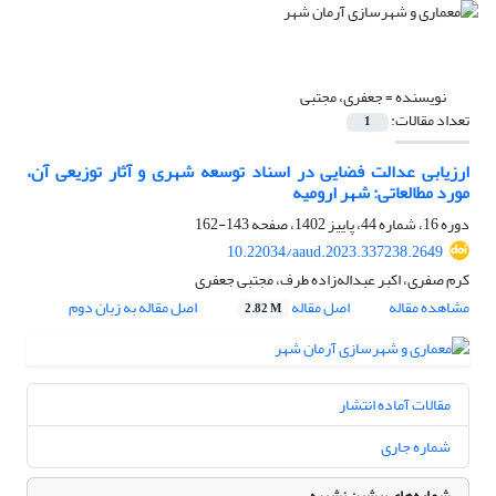
نویسنده =
جعفری، مجتبی
تعداد مقالات:
1
ارزیابی عدالت فضایی در اسناد توسعه شهری و آثار توزیعی آن،
مورد مطالعاتی: شهر ارومیه
دوره 16، شماره 44، پاییز 1402، صفحه
143-162
10.22034/aaud.2023.337238.2649
کرم صفری، اکبر عبداله‌زاده طرف، مجتبی جعفری
مشاهده مقاله
اصل مقاله
اصل مقاله به زبان دوم
2.82 M
مقالات آماده انتشار
شماره جاری
شماره‌های پیشین نشریه