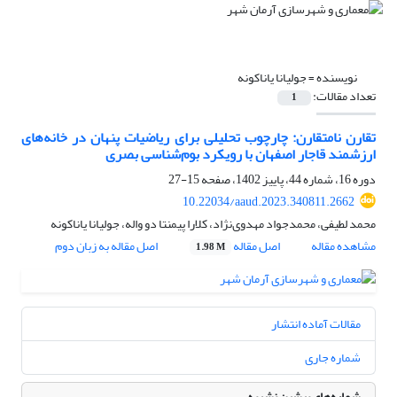
نویسنده =
جولیانا یاناکونه
تعداد مقالات:
1
تقارن نامتقارن: چارچوب تحلیلی برای ریاضیات پنهان در خانه‌های
ارزشمند قاجار اصفهان با رویکرد بوم‌شناسی بصری
دوره 16، شماره 44، پاییز 1402، صفحه
15-27
10.22034/aaud.2023.340811.2662
محمد لطیفی، محمدجواد مهدوی‌نژاد، کلارا پیمنتا دو واله، جولیانا یاناکونه
مشاهده مقاله
اصل مقاله
اصل مقاله به زبان دوم
1.98 M
مقالات آماده انتشار
شماره جاری
شماره‌های پیشین نشریه