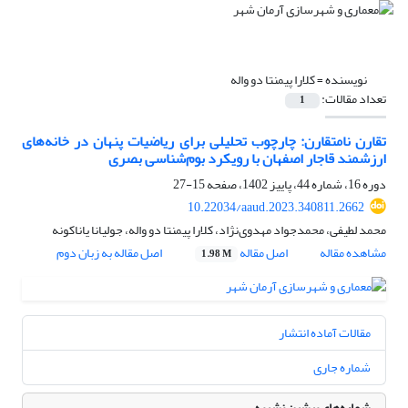
نویسنده =
کلارا پیمنتا دو واله
تعداد مقالات:
1
تقارن نامتقارن: چارچوب تحلیلی برای ریاضیات پنهان در خانه‌های
ارزشمند قاجار اصفهان با رویکرد بوم‌شناسی بصری
دوره 16، شماره 44، پاییز 1402، صفحه
15-27
10.22034/aaud.2023.340811.2662
محمد لطیفی، محمدجواد مهدوی‌نژاد، کلارا پیمنتا دو واله، جولیانا یاناکونه
مشاهده مقاله
اصل مقاله
اصل مقاله به زبان دوم
1.98 M
مقالات آماده انتشار
شماره جاری
شماره‌های پیشین نشریه