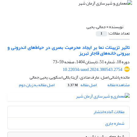
نویسنده =
جمالی، یحیی
تعداد مقالات:
1
تاثیر تزیینات نما بر ایجاد محرمیت بصری در حیاط‌های اندرونی و
بیرونی خانه‌های قاجار تبریز
دوره 18، شماره 51، تابستان 1404، صفحه
59-73
10.22034/aaud.2024.380543.2754
مائده پاشائی اصل، عارف منادی، آزیتا بلالی اسکویی، یحیی جمالی
مشاهده مقاله
اصل مقاله
اصل مقاله به زبان دوم
3.37 M
مقالات آماده انتشار
شماره جاری
شماره‌های پیشین نشریه