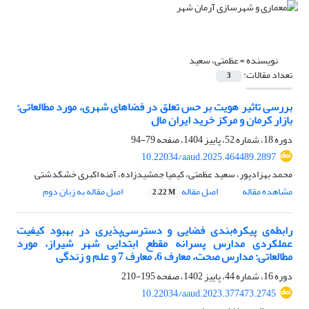
نویسنده =
عظمتی، سعید
تعداد مقالات:
3
بررسی تاثیر هویت بر حس تعلق در فضاهای شهری، مورد مطالعاتی:
بازار کرمان و مرکز خرید ایران مال
دوره 18، شماره 52، پاییز 1404، صفحه
79-94
10.22034/aaud.2025.464489.2897
محمد بهزادپور، سعید عظمتی، کیمیا جمشیدزاده، آمنه اکبری خشکدشتی
مشاهده مقاله
اصل مقاله
اصل مقاله به زبان دوم
2.22 M
رابطه‌ی پیکره‌بندی فضایی و دسترسی‌پذیری در بهبود کیفیت
عملکردی مدارس پسرانه مقطع ابتدایی شهر شیراز، مورد
مطالعاتی: مدارس صحت، معارف 6، معارف 7 و علم و زندگی
دوره 16، شماره 44، پاییز 1402، صفحه
195-210
10.22034/aaud.2023.377473.2745