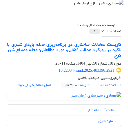
نویسنده =
باباخانی، ملیحه
تعداد مقالات:
1
کاربست معادلات ساختاری در برنامه‌ریزی محله پایدار شهری با
تاکید بر رویکرد عدالت فضایی، مورد مطالعاتی: محله مصباح شهر
کرج
دوره 18، شماره 50، بهار 1404، صفحه
11-25
10.22034/aaud.2025.483396.2921
اکرم روستایی، ملیحه باباخانی
مشاهده مقاله
اصل مقاله
اصل مقاله به زبان دوم
1.65 M
مقالات آماده انتشار
شماره جاری