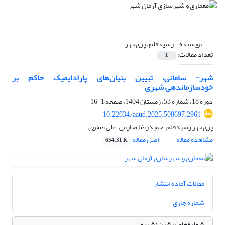
نویسنده =
رشیدقلم، پری‌‌چهر
تعداد مقالات:
1
شهر- سامانی، تبیین بنیان‌‌های پارادایمیک حاکم بر
خودسازماندهی شهری
دوره 18، شماره 53، زمستان 1404، صفحه
1-16
10.22034/aaud.2025.508697.2961
پری‌‌چهر رشیدقلم، حمیدرضا صارمی، علی صفوی
مشاهده مقاله
اصل مقاله
654.31 K
مقالات آماده انتشار
شماره جاری
شماره‌های پیشین نشریه