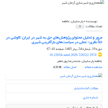
نویسنده =
پارساییان، عاطفه
تعداد مقالات:
1
مرور و تحلیل محتوای پژوهش‌های حق به شهر در ایران: کاوشی در
خلأ نظری- عملی در سیاست‌های بازآفرینی شهری
دوره 19، شماره 54، بهار 1405، صفحه
41-67
10.22034/aaud.2026.518322.2974
عاطفه پارساییان، محمدرضا پورجعفر
مشاهده مقاله
اصل مقاله
4.35 M
مقالات آماده انتشار
شماره جاری
شماره‌های پیشین نشریه