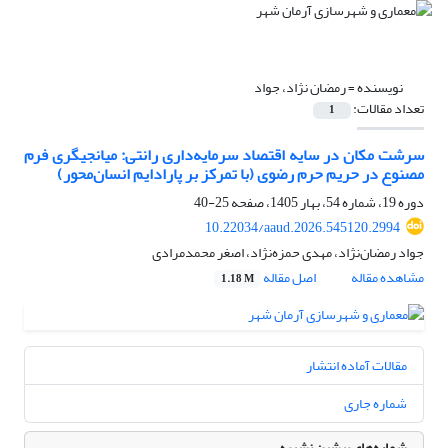
نویسنده =
رمضان نژاد، جواد
تعداد مقالات:
1
سرشت مکان در سایه اقتصاد سرمایه‌داری رانتی: میانجیگری فرم
مصنوع در حریم حرم رضوی (با تمرکز بر پارادایم انسان‌محور)
دوره 19، شماره 54، بهار 1405، صفحه
25-40
10.22034/aaud.2026.545120.2994
جواد رمضان‌نژاد، مهدی حمزه‌نژاد، اصغر محمد‌مرادی
مشاهده مقاله
اصل مقاله
1.18 M
مقالات آماده انتشار
شماره جاری
شماره‌های پیشین نشریه