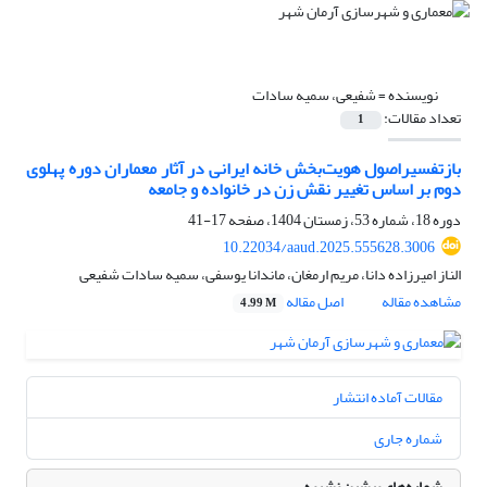
نویسنده =
شفیعی، سمیه سادات
تعداد مقالات:
1
بازتفسیراصول هویت‌بخش خانه ایرانی در آثار معماران دوره پهلوی
دوم بر اساس تغییر نقش زن در خانواده و جامعه
دوره 18، شماره 53، زمستان 1404، صفحه
17-41
10.22034/aaud.2025.555628.3006
الناز امیرزاده دانا، مریم ارمغان، ماندانا یوسفی، سمیه سادات شفیعی
مشاهده مقاله
اصل مقاله
4.99 M
مقالات آماده انتشار
شماره جاری
شماره‌های پیشین نشریه