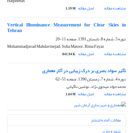
Haqshenas
مشاهده مقاله
اصل مقاله
1.19 M
Vertical Illuminance Measurement for Clear Skies in
Tehran
دوره 5، شماره 8، تابستان 1391، صفحه
11-20
Mohammadjavad Mahdavinejad، Soha Matoor، Rima Fayaz
مشاهده مقاله
اصل مقاله
841.94 K
تأثیر سواد بصری بر درک زیبایی در آثار معماری
دوره 4، شماره 7، زمستان 1390، صفحه
51-62
محمدجواد مهدوی نژاد، نوشین ناگهانی
مشاهده مقاله
اصل مقاله
1.64 M
مقالات آماده انتشار
شماره جاری