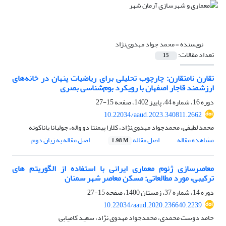
نویسنده =
محمد جواد مهدوی‌نژاد
تعداد مقالات:
15
تقارن نامتقارن: چارچوب تحلیلی برای ریاضیات پنهان در خانه‌های
ارزشمند قاجار اصفهان با رویکرد بوم‌شناسی بصری
دوره 16، شماره 44، پاییز 1402، صفحه
15-27
10.22034/aaud.2023.340811.2662
محمد لطیفی، محمدجواد مهدوی‌نژاد، کلارا پیمنتا دو واله، جولیانا یاناکونه
مشاهده مقاله
اصل مقاله
اصل مقاله به زبان دوم
1.98 M
معاصرسازی ژنوم معماری ایرانی با استفاده از الگوریتم های
ترکیبی، مورد مطالعاتی: مسکن معاصر شهر سمنان
دوره 14، شماره 37، زمستان 1400، صفحه
15-27
10.22034/aaud.2020.236640.2239
حامد دوست محمدی، محمدجواد مهدوی نژاد، سعید کامیابی