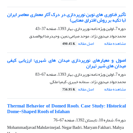
تأثیر فناوری های نوین نورپردازی در درک آثار معماری معاصر ایران
(با تکیه بر روش افتراق معنایی)
دوره 7، اولین ویژه نامه نورپردازی، بهار 1393، صفحه
37-43
محمدجواد مهدوی نژاد، موحد صیامی نمین، وحیدرضا ابوالصدق
مشاهده مقاله
اصل مقاله
490.45 K
اصول و معیارهای نورپردازی میدان های شهری؛ ارزیابی کیفی
میدان های شهر تهران
دوره 7، اولین ویژه نامه نورپردازی، بهار 1393، صفحه
67-83
محمدجواد مهدوی نژاد، سمانه خبیری، کیمیا ملکی
مشاهده مقاله
اصل مقاله
756.95 K
Thermal Behavior of Domed Roofs, Case Study: Historical
Dome-Shaped Roofs of Isfahan
دوره 6، شماره 10، تابستان 1392، صفحه
67-76
Mohammadjavad Mahdavinejad، Negar Badri، Maryam Fakhari، Mahya