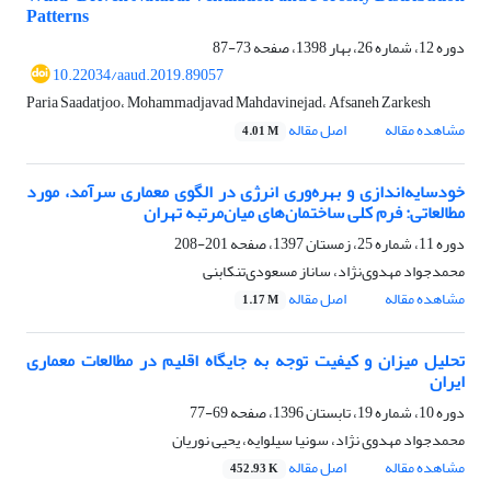
Patterns
دوره 12، شماره 26، بهار 1398، صفحه
73-87
10.22034/aaud.2019.89057
Paria Saadatjoo، Mohammadjavad Mahdavinejad، Afsaneh Zarkesh
مشاهده مقاله
اصل مقاله
4.01 M
خودسایه‌اندازی و بهره‌وری انرژی در الگوی معماری سرآمد، مورد
مطالعاتی: فرم کلی ساختمان‌های میان‌مرتبه تهران
دوره 11، شماره 25، زمستان 1397، صفحه
201-208
محمدجواد مهدوی‌نژاد، ساناز مسعودی‌تنکابنی
مشاهده مقاله
اصل مقاله
1.17 M
تحلیل میزان و کیفیت توجه به جایگاه اقلیم در مطالعات معماری
ایران
دوره 10، شماره 19، تابستان 1396، صفحه
69-77
محمدجواد مهدوی نژاد، سونیا سیلوایه، یحیی نوریان
مشاهده مقاله
اصل مقاله
452.93 K