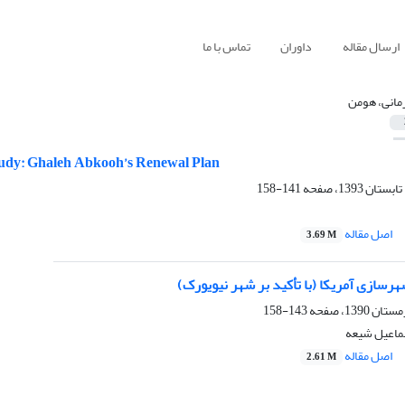
ارسال مقاله
داوران
تماس با ما
مانی، هومن
Study: Ghaleh Abkooh’s Renewal Plan
141-158
اصل مقاله
3.69 M
شهرسازی آمریکا (با تأکید بر شهر نیویورک)
143-158
ماعیل شیعه
اصل مقاله
2.61 M