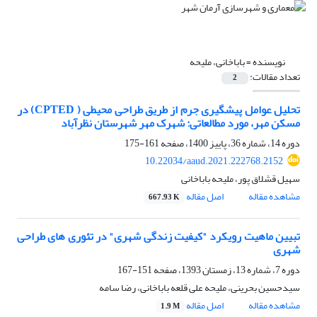
نویسنده =
باباخانی، ملیحه
تعداد مقالات:
2
تحلیل عوامل پیشگیری جرم از طریق طراحی محیطی ( CPTED) در
مسکن مهر، مورد مطالعاتی: شهرک مهر شهرستان نظرآباد
دوره 14، شماره 36، پاییز 1400، صفحه
161-175
10.22034/aaud.2021.222768.2152
سهیل قشلاق پور، ملیحه باباخانی
مشاهده مقاله
اصل مقاله
667.93 K
تبیین ماهیت رویکرد "کیفیت زندگی شهری" در تئوری های طراحی
شهری
دوره 7، شماره 13، زمستان 1393، صفحه
151-167
سیدحسین بحرینی، ملیحه علی قلعه باباخانی، رضا سامه
مشاهده مقاله
اصل مقاله
1.9 M