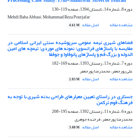
Processing, Case Study: 17th-Shahrivar Street of Tehran
دوره 8، شماره 14، تابستان 1394، صفحه
119-130
Mehdi Baba Abbasi، Mohammad Reza Pourjafar
مشاهده مقاله
اصل مقاله
4.61 M
فضاهای شهری نیمه عمومی سرپوشیده سنتی ایرانی اسلامی در
مقایسه با پاساژهای فرانسوی؛ نمونه های موردی: تیمچه های امین
الدوله و بزرگ قم و پاساژهای پانوقاوا و جوفقا
دوره 7، شماره 13، زمستان 1393، صفحه
169-182
علی پورجعفر، محمدرضا پورجعفر
مشاهده مقاله
اصل مقاله
2.83 M
جستاری در راستای تعیین معیارهای طراحی بدنه شهری با توجه به
فرهنگ قوم ترکمن
دوره 6، شماره 11، زمستان 1392، صفحه
195-208
محمدرضا پورجعفر، فرخنده جوهری
مشاهده مقاله
اصل مقاله
3.08 M