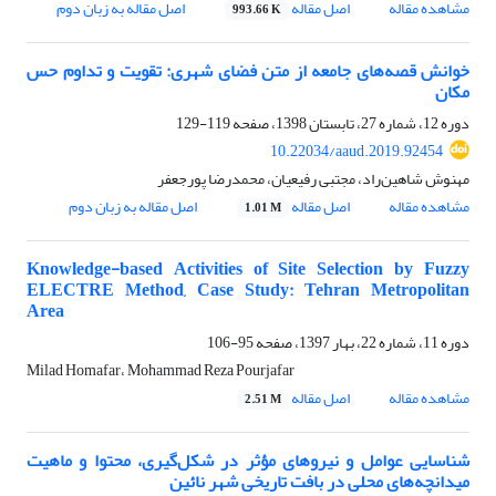
مشاهده مقاله
اصل مقاله
اصل مقاله به زبان دوم
993.66 K
خوانش قصه‌های جامعه از متن فضای شهری: تقویت و تداوم حس
مکان
دوره 12، شماره 27، تابستان 1398، صفحه
119-129
10.22034/aaud.2019.92454
مهنوش شاهین‌راد، مجتبی رفیعیان، محمدرضا پورجعفر
مشاهده مقاله
اصل مقاله
اصل مقاله به زبان دوم
1.01 M
Knowledge-based Activities of Site Selection by Fuzzy
ELECTRE Method, Case Study: Tehran Metropolitan
Area
دوره 11، شماره 22، بهار 1397، صفحه
95-106
Milad Homafar، Mohammad Reza Pourjafar
مشاهده مقاله
اصل مقاله
2.51 M
شناسایی عوامل و نیروهای مؤثر در شکل‌گیری، محتوا و ماهیت
میدانچه‌های محلی در بافت تاریخی شهر نائین