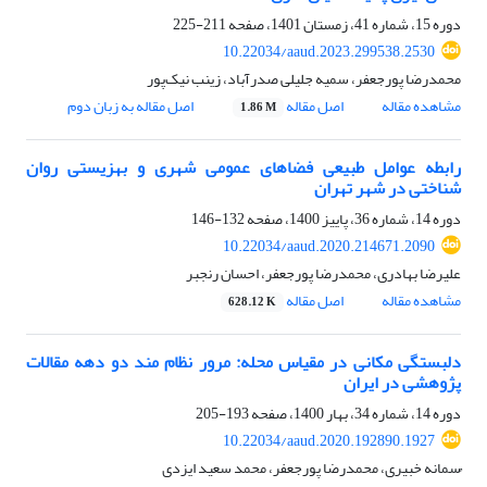
دوره 15، شماره 41، زمستان 1401، صفحه
211-225
10.22034/aaud.2023.299538.2530
محمدرضا پورجعفر، سمیه جلیلی صدرآباد، زینب نیک‌پور
مشاهده مقاله
اصل مقاله
اصل مقاله به زبان دوم
1.86 M
رابطه عوامل طبیعی فضاهای عمومی شهری و بهزیستی روان
شناختی در شهر تهران
دوره 14، شماره 36، پاییز 1400، صفحه
132-146
10.22034/aaud.2020.214671.2090
علیرضا بهادری، محمدرضا پورجعفر، احسان رنجبر
مشاهده مقاله
اصل مقاله
628.12 K
دلبستگی مکانی در مقیاس محله: مرور نظام مند دو دهه مقالات
پژوهشی در ایران
دوره 14، شماره 34، بهار 1400، صفحه
193-205
10.22034/aaud.2020.192890.1927
ُسمانه خبیری، محمدرضا پورجعفر، محمد سعید ایزدی