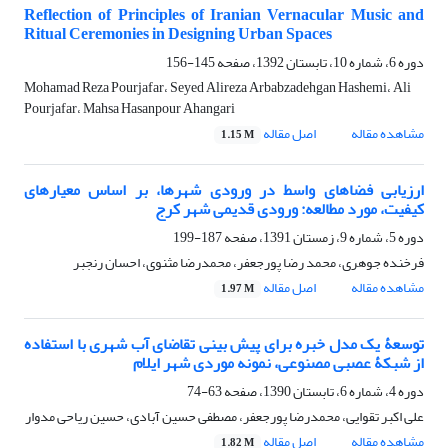
Reflection of Principles of Iranian Vernacular Music and
Ritual Ceremonies in Designing Urban Spaces
دوره 6، شماره 10، تابستان 1392، صفحه
145-156
Mohamad Reza Pourjafar، Seyed Alireza Arbabzadehgan Hashemi، Ali
Pourjafar، Mahsa Hasanpour Ahangari
مشاهده مقاله
اصل مقاله
1.15 M
ارزیابی فضاهای واسط در ورودی شهرها، بر اساس معیارهای
کیفیت، مورد مطالعه: ورودی قدیمی شهر کرج
دوره 5، شماره 9، زمستان 1391، صفحه
187-199
فرخنده جوهری، محمد رضا پورجعفر، محمدرضا مثنوی، احسان رنجبر
مشاهده مقاله
اصل مقاله
1.97 M
توسعۀ یک مدل خبره برای پیش بینی تقاضای آب شهری با استفاده
از شبکۀ عصبی مصنوعی، نمونه موردی شهر ایلام
دوره 4، شماره 6، تابستان 1390، صفحه
63-74
علی اکبر تقوایی، محمدرضا پورجعفر، مصطفی حسین آبادی، حسین ریاحی مدوار
مشاهده مقاله
اصل مقاله
1.82 M