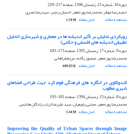
دوره 10، شماره 21، زمستان 1396، صفحه
217-229
حمیدرضا موقر، محمدرضا پورجعفر، احسان رنجبر، سیدرضا نصری
مشاهده مقاله
اصل مقاله
1.59 M
رویکردی تحلیلی بر تأثیر اندیشه ها در معماری و شهرسازی (تحلیل
تطبیقی اندیشه های فلسفی و حکمی)
دوره 9، شماره 17، زمستان 1395، صفحه
173-183
محمدرضا پورجعفر، منصور یگانه، مریم فراهانی
مشاهده مقاله
اصل مقاله
609.83 K
کندوکاوی در انگاره های فرهنگی قوم کرد جهت طراحی فضاهای
شهری مطلوب
دوره 8، شماره 15، زمستان 1394، صفحه
181-193
محمدرضا پورجعفر، مجتبی رفیعیان، سید علیرضا ارباب زادگان هاشمی
مشاهده مقاله
اصل مقاله
1.44 M
Improving the Quality of Urban Spaces through Image