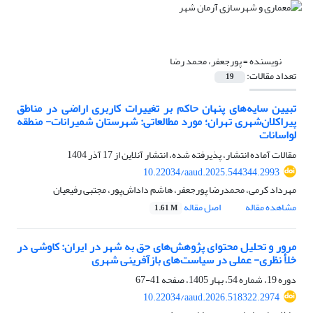
نویسنده =
پورجعفر، محمد رضا
تعداد مقالات:
19
تبیین سایه‌های پنهان حاکم بر تغییرات کاربری اراضی در مناطق
پیراکلان‌شهری تهران؛ مورد مطالعاتی: شهرستان شمیرانات- منطقه
لواسانات
مقالات آماده انتشار، پذیرفته شده، انتشار آنلاین از
17 آذر 1404
10.22034/aaud.2025.544344.2993
مهرداد کرمی، محمدرضا پورجعفر، هاشم داداش‌پور، مجتبی رفیعیان
مشاهده مقاله
اصل مقاله
1.61 M
مرور و تحلیل محتوای پژوهش‌های حق به شهر در ایران: کاوشی در
خلأ نظری- عملی در سیاست‌های بازآفرینی شهری
دوره 19، شماره 54، بهار 1405، صفحه
41-67
10.22034/aaud.2026.518322.2974