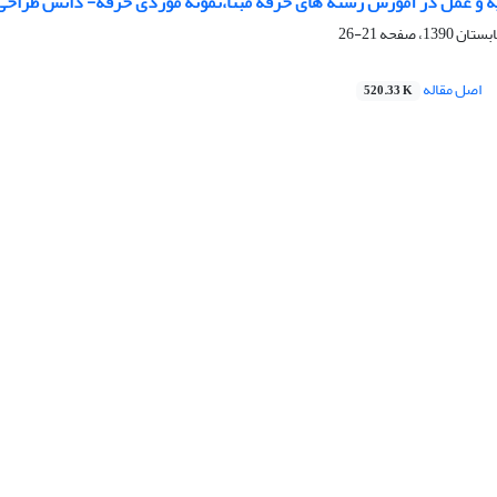
ریه و عمل در آموزش رشته های حرفه مبنا،نمونۀ موردی حرفه- دانش طراح
21-26
اصل مقاله
520.33 K