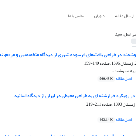
ارسال مقاله
داوران
تماس با ما
قی اصل، سینا
مند در طراحی بافت‌های فرسوده شهری از دیدگاه متخصصین و مردم، نمو
149-159
فرزانه خوشقدم
اصل مقاله
960.48 K
 رویکرد فرارشته ای به طراحی محیطی در ایران از دیدگاه اساتید
211-219
اصل مقاله
402.14 K