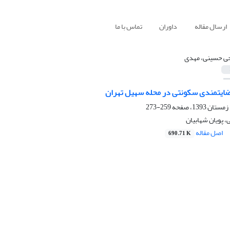
ارسال مقاله
داوران
تماس با ما
ی حسینی، مهدی
ایتمندی سکونتی در محله سهیل تهران
259-273
 پویان شهابیان
اصل مقاله
690.71 K