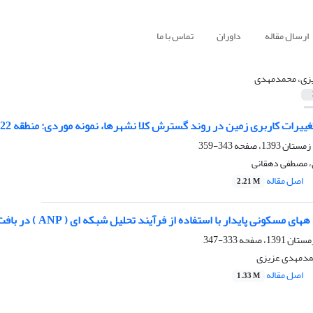
ارسال مقاله
داوران
تماس با ما
زی، محمدمهدی
ات کاربری زمین در روند گسترش کلا نشهرها، نمونه موردی: منطقه 22 شهر تهران
343-359
 مصطفی دهقانی
اصل مقاله
2.21 M
سکونی پایدار با استفاده از فرآیند تحلیل شبکه ای ( ANP ) در بافت مرکزی شهر یزد
333-347
مدمهدی عزیزی
اصل مقاله
1.33 M