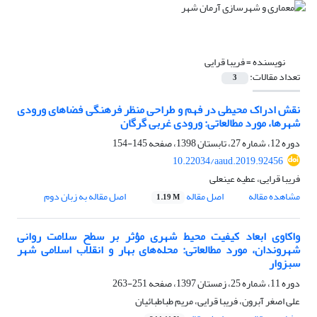
نویسنده =
فریبا قرایی
تعداد مقالات:
3
نقش ادراک محیطی در فهم و طراحی منظر فرهنگی فضاهای ورودی
شهرها، مورد مطالعاتی: ورودی غربی گرگان
دوره 12، شماره 27، تابستان 1398، صفحه
145-154
10.22034/aaud.2019.92456
فریبا قرایی، عطیه عینعلی
مشاهده مقاله
اصل مقاله
اصل مقاله به زبان دوم
1.19 M
واکاوی ابعاد کیفیت محیط شهری مؤثر بر سطح سلامت روانی
شهروندان، مورد مطالعاتی: محله‌های بهار و انقلاب اسلامی شهر
سبزوار
دوره 11، شماره 25، زمستان 1397، صفحه
251-263
علی اصغر آبرون، فریبا قرایی، مریم طباطبائیان