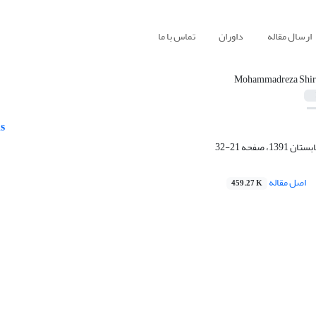
ارسال مقاله
داوران
تماس با ما
Mohammadreza Shir
s
21-32
اصل مقاله
459.27 K