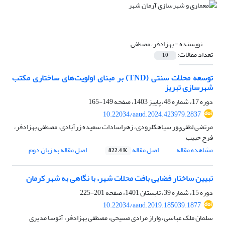
نویسنده =
بهزادفر، مصطفی
تعداد مقالات:
10
توسعه محلات سنتی (TND) بر مبنای اولویت‌های ساختاری مکتب
شهرسازی تبریز
دوره 17، شماره 48، پاییز 1403، صفحه
149-165
10.22034/aaud.2024.423979.2837
مرتضی لطفی‌‌پور سیاهکلرودی، زهراسادات سعیده زرآبادی، مصطفی بهزادفر،
فرح حبیب
مشاهده مقاله
اصل مقاله
اصل مقاله به زبان دوم
822.4 K
تبیین ساختار فضایی بافت محلات شهر، با نگاهی به شهر کرمان
دوره 15، شماره 39، تابستان 1401، صفحه
201-225
10.22034/aaud.2019.185039.1877
سلمان ملک عباسی، واراز مرادی مسیحی، مصطفی بهزادفر، آتوسا مدیری