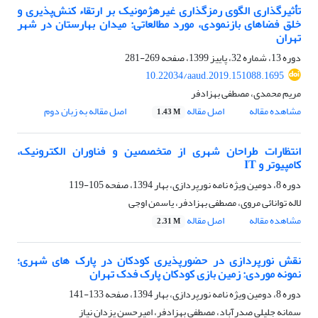
تأثیرگذاری الگوی رمزگذاری غیرهژمونیک بر ارتقاء کنش‌پذیری و
خلق فضاهای بازنمودی، مورد مطالعاتی: میدان بهارستان در شهر
تهران
دوره 13، شماره 32، پاییز 1399، صفحه
269-281
10.22034/aaud.2019.151088.1695
مریم محمدی، مصطفی بهزادفر
مشاهده مقاله
اصل مقاله
اصل مقاله به زبان دوم
1.43 M
انتظارات طراحان شهری از متخصصین و فناوران الکترونیک،
کامپیوتر و IT
دوره 8، دومین ویژه نامه نورپردازی، بهار 1394، صفحه
105-119
لاله توانائی مروی، مصطفی بهزادفر، یاسمن اوجی
مشاهده مقاله
اصل مقاله
2.31 M
نقش نورپردازی در حضورپذیری کودکان در پارک های شهری؛
نمونه موردی: زمین بازی کودکان پارک فدک تهران
دوره 8، دومین ویژه نامه نورپردازی، بهار 1394، صفحه
133-141
سمانه جلیلی صدرآباد، مصطفی بهزادفر، امیرحسن یزدان نیاز