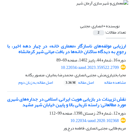
نویسنده =
انصاری، مجتبی
تعداد مقالات:
2
ارزیابی مولفه‌های ناسازگار «معماری خانه» در چهار دهه اخیر، با
رجوع به دیدگاه ساکنان خانه‌‌ها در بافت میانی شهر کرمانشاه
دوره 16، شماره 44، پاییز 1402، صفحه
69-89
10.22034/aaud.2023.359522.2709
محیا بختیاری‌منش، مجتبی انصاری، محمدرضا بمانیان، منصور یگانه
مشاهده مقاله
اصل مقاله
اصل مقاله به زبان دوم
3.36 M
نقش تزیینات در بازیابی هویت ایرانی– اسلامی در جداره‌های شهری
مورد مطالعاتی: راسته تاریخی بالا و پایین خیابان شهر مشهد
دوره 12، شماره 29، زمستان 1398، صفحه
99-112
10.22034/aaud.2020.102368
مریم طلایی، مجتبی انصاری، فاطمه درج ور