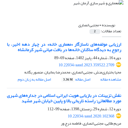
نویسنده =
مجتبی انصاری
تعداد مقالات:
2
ارزیابی مولفه‌های ناسازگار «معماری خانه» در چهار دهه اخیر، با
رجوع به دیدگاه ساکنان خانه‌‌ها در بافت میانی شهر کرمانشاه
دوره 16، شماره 44، پاییز 1402، صفحه
69-89
10.22034/aaud.2023.359522.2709
محیا بختیاری‌منش، مجتبی انصاری، محمدرضا بمانیان، منصور یگانه
مشاهده مقاله
اصل مقاله
اصل مقاله به زبان دوم
3.36 M
نقش تزیینات در بازیابی هویت ایرانی– اسلامی در جداره‌های شهری
مورد مطالعاتی: راسته تاریخی بالا و پایین خیابان شهر مشهد
دوره 12، شماره 29، زمستان 1398، صفحه
99-112
10.22034/aaud.2020.102368
مریم طلایی، مجتبی انصاری، فاطمه درج ور