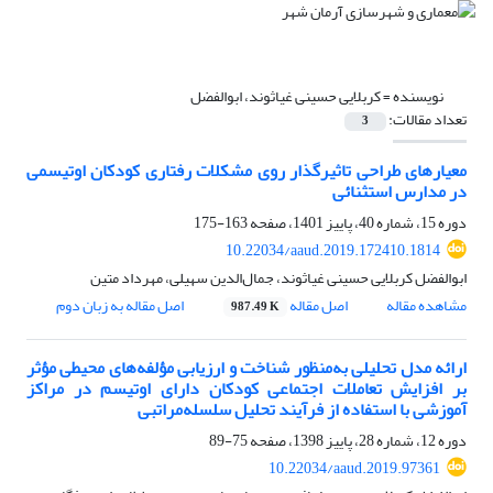
نویسنده =
کربلایی حسینی غیاثوند، ابوالفضل
تعداد مقالات:
3
معیارهای طراحی تاثیرگذار روی مشکلات رفتاری کودکان اوتیسمی
در مدارس استثنائی
دوره 15، شماره 40، پاییز 1401، صفحه
163-175
10.22034/aaud.2019.172410.1814
ابوالفضل کربلایی حسینی غیاثوند، جمال‌الدین سهیلی، مهرداد متین
مشاهده مقاله
اصل مقاله
اصل مقاله به زبان دوم
987.49 K
ارائه مدل تحلیلی به‌منظور شناخت و ارزیابی مؤلفه‌های محیطی مؤثر
بر افزایش تعاملات اجتماعی کودکان دارای اوتیسم در مراکز
آموزشی با استفاده از فرآیند تحلیل سلسله‌مراتبی
دوره 12، شماره 28، پاییز 1398، صفحه
75-89
10.22034/aaud.2019.97361