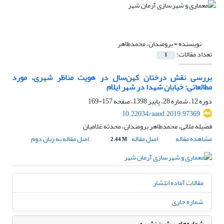
نویسنده =
برومندان، محمدطاهر
تعداد مقالات:
1
بررسی نقش درختان کهن‌سال در هویت مناظر شهری، مورد
مطالعاتی: خیابان شهدا در شهر ایلام
دوره 12، شماره 28، پاییز 1398، صفحه
157-169
10.22034/aaud.2019.97369
فضیله ملائی، محمدطاهر برومندان، محدثه غلامیان
مشاهده مقاله
اصل مقاله
اصل مقاله به زبان دوم
2.44 M
مقالات آماده انتشار
شماره جاری
شماره‌های پیشین نشریه