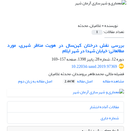
نویسنده =
غلامیان، محدثه
تعداد مقالات:
1
بررسی نقش درختان کهن‌سال در هویت مناظر شهری، مورد
مطالعاتی: خیابان شهدا در شهر ایلام
دوره 12، شماره 28، پاییز 1398، صفحه
157-169
10.22034/aaud.2019.97369
فضیله ملائی، محمدطاهر برومندان، محدثه غلامیان
مشاهده مقاله
اصل مقاله
اصل مقاله به زبان دوم
2.44 M
مقالات آماده انتشار
شماره جاری
شماره‌های پیشین نشریه