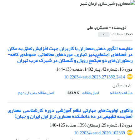
نویسنده =
عسگری، علی
تعداد مقالات:
2
مقایسه الگوی ذهنی معماران با کاربران جهت افزایش تعلق به مکان
در فضاهای اجتماع‌پذیر تجاری، موردهای مطالعاتی: محوطه‌ی کافه-
رستوران‌های دو مجتمع رویال و گلستان در شهرک غرب تهران
دوره 16، شماره 42، بهار 1402، صفحه
135-144
10.22034/aaud.2023.271382.2414
علی عسگری
مشاهده مقاله
اصل مقاله
اصل مقاله به زبان دوم
583.9 K
واکاوی اولویت‌های مهارتی نظام آموزشی دوره کارشناسی معماری
(مقایسه تطبیقی در ده دانشکده معماری تراز اول ایران و جهان)
دوره 12، شماره 29، زمستان 1398، صفحه
125-140
10.22034/aaud.2020.102369