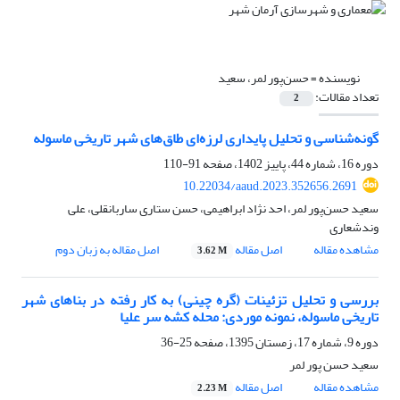
نویسنده =
حسن‌پور لمر، سعید
تعداد مقالات:
2
گونه‌شناسی و تحلیل پایداری لرزه‌ای طاق‌های شهر تاریخی ماسوله
دوره 16، شماره 44، پاییز 1402، صفحه
91-110
10.22034/aaud.2023.352656.2691
سعید حسن‌پور لمر، احد نژاد ابراهیمی، حسن ستاری ساربانقلی، علی
وندشعاری
مشاهده مقاله
اصل مقاله
اصل مقاله به زبان دوم
3.62 M
بررسی و تحلیل تزئینات (گره چینی) به کار رفته در بناهای شهر
تاریخی ماسوله، نمونه موردی: محله کشه سر علیا
دوره 9، شماره 17، زمستان 1395، صفحه
25-36
سعید حسن پور لمر
مشاهده مقاله
اصل مقاله
2.23 M