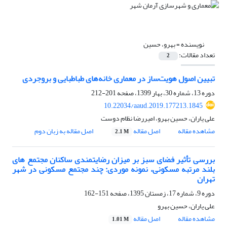
نویسنده =
بهرو، حسین
تعداد مقالات:
2
تبیین اصول هویت‌ساز در معماری خانه‌های طباطبایی و بروجردی
دوره 13، شماره 30، بهار 1399، صفحه
201-212
10.22034/aaud.2019.177213.1845
علی یاران، حسین بهرو، امیررضا نظام دوست
مشاهده مقاله
اصل مقاله
اصل مقاله به زبان دوم
2.1 M
بررسی تأثیر فضای سبز بر میزان رضایتمندی ساکنان مجتمع های
بلند مرتبه مسکونی، نمونه موردی: چند مجتمع مسکونی در شهر
تهران
دوره 9، شماره 17، زمستان 1395، صفحه
151-162
علی یاران، حسین بهرو
مشاهده مقاله
اصل مقاله
1.01 M