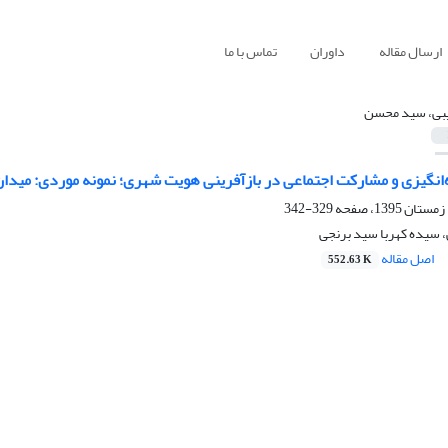
ارسال مقاله
داوران
تماس با ما
بی، سید محسن
ه‌انگیزی و مشارکت اجتماعی در بازآفرینی هویت شهری؛ نمونه موردی: می
329-342
سیده کهربا سید برنجی
اصل مقاله
552.63 K