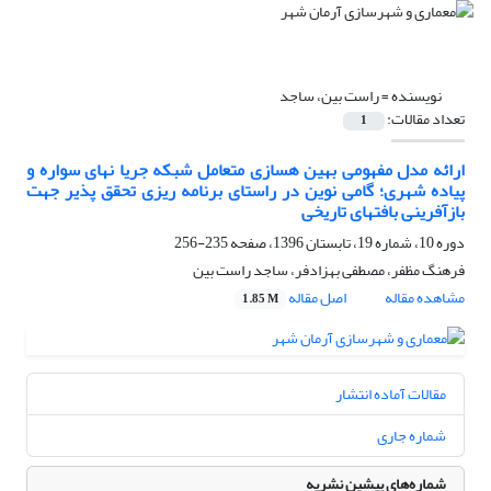
نویسنده =
راست بین، ساجد
تعداد مقالات:
1
ارائه مدل مفهومی بهین هسازی متعامل شبکه جریا نهای سواره و
پیاده شهری؛ گامی نوین در راستای برنامه ریزی تحقق پذیر جهت
بازآفرینی بافتهای تاریخی
دوره 10، شماره 19، تابستان 1396، صفحه
235-256
فرهنگ مظفر، مصطفی بهزادفر، ساجد راست بین
مشاهده مقاله
اصل مقاله
1.85 M
مقالات آماده انتشار
شماره جاری
شماره‌های پیشین نشریه