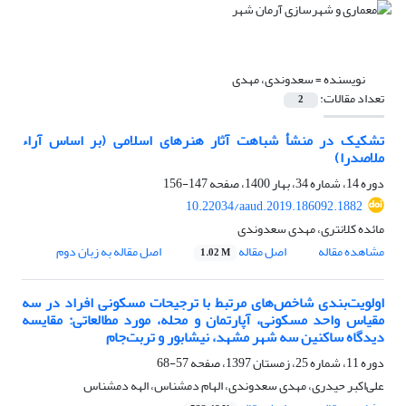
نویسنده =
سعدوندی، مهدی
تعداد مقالات:
2
تشکیک در منشأ شباهت آثار هنرهای اسلامی (بر اساس آراء
ملاصدرا)
دوره 14، شماره 34، بهار 1400، صفحه
147-156
10.22034/aaud.2019.186092.1882
مائده کلانتری، مهدی سعدوندی
مشاهده مقاله
اصل مقاله
اصل مقاله به زبان دوم
1.02 M
اولویت‌بندی شاخص‌های مرتبط با ترجیحات مسکونی افراد در سه
مقیاس واحد مسکونی، آپارتمان و محله، مورد مطالعاتی: مقایسه
دیدگاه ساکنین سه شهر مشهد، نیشابور و تربت‌جام
دوره 11، شماره 25، زمستان 1397، صفحه
57-68
علی‌اکبر حیدری، مهدی سعدوندی، الهام دمشناس، الهه دمشناس