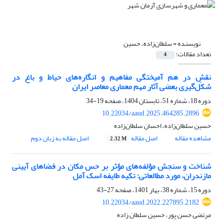
نویسنده =
سلطان‌زاده، حسین
تعداد مقالات:
4
نقشِ در هم‌ آمیختگی مفاهیم و انگاره‌های حیاط و باغ در
شکل‌گیری بعضی آثار مهم معماری معاصر ایران
دوره 18، شماره 51، تابستان 1404، صفحه
19-34
10.22034/aaud.2025.464285.2896
حسین سلطان‌زاده، احسان سلطان‌زاده
مشاهده مقاله
اصل مقاله
اصل مقاله به زبان دوم
2.32 M
شناخت و سنجش مؤلفه‌های مؤثر بر حس مکان در فضاهای آیینی
مازندران، مورد مطالعاتی: تکیه طایفه اسک آمل
دوره 15، شماره 38، بهار 1401، صفحه
27-43
10.22034/aaud.2022.227895.2182
مرتضی حسن پور، حسین سلطان زاده