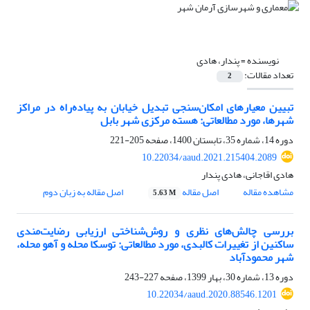
نویسنده =
پندار، هادی
تعداد مقالات:
2
تبیین معیارهای امکان‌سنجی تبدیل خیابان به پیاده‌راه در مراکز
شهرها، مورد مطالعاتی: هسته مرکزی شهر بابل
دوره 14، شماره 35، تابستان 1400، صفحه
205-221
10.22034/aaud.2021.215404.2089
هادی اقاجانی، هادی پندار
مشاهده مقاله
اصل مقاله
اصل مقاله به زبان دوم
5.63 M
بررسی چالش‌های نظری و روش‌شناختی ارزیابی رضایت‌مندی
ساکنین از تغییرات کالبدی، مورد مطالعاتی: توسکا محله و آهو محله،
شهر محمودآباد
دوره 13، شماره 30، بهار 1399، صفحه
227-243
10.22034/aaud.2020.88546.1201