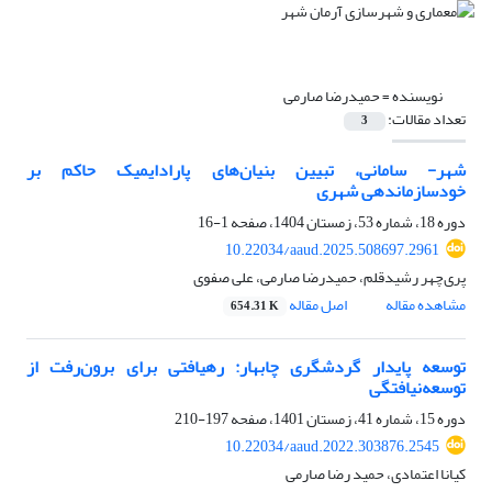
نویسنده =
حمیدرضا صارمی
تعداد مقالات:
3
شهر- سامانی، تبیین بنیان‌‌های پارادایمیک حاکم بر
خودسازماندهی شهری
دوره 18، شماره 53، زمستان 1404، صفحه
1-16
10.22034/aaud.2025.508697.2961
پری‌‌چهر رشیدقلم، حمیدرضا صارمی، علی صفوی
مشاهده مقاله
اصل مقاله
654.31 K
توسعه پایدار گردشگری چابهار: رهیافتی برای برون‌رفت از
توسعه‌نیافتگی
دوره 15، شماره 41، زمستان 1401، صفحه
197-210
10.22034/aaud.2022.303876.2545
کیانا اعتمادی، حمید رضا صارمی