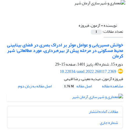
نویسنده =
آزمون، فیروزه
تعداد مقالات:
1
خوانش مسیریابی و عوامل موثر بر ادراک بصری در فضای بینابینی
محیط مسکونی در مرحله پیش از بهره‌برداری، مورد مطالعاتی: شهر
کرمان
دوره 15، شماره 40، پاییز 1401، صفحه
15-29
10.22034/aaud.2022.260117.2369
فیروزه آزمون، مهدیه معینی، رضا افهمی
مشاهده مقاله
اصل مقاله
اصل مقاله به زبان دوم
1.76 M
مقالات آماده انتشار
شماره جاری