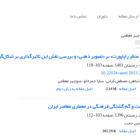
ارسال مقاله
داوران
تماس با ما
چهر معظمی
 منظر راپاپورت» بر «تصویر ذهنی» و بررسی نقش این تاثیرگذاری بر شکل‌گ
103-118
10.22034/aaud.2023.
دشاهی، مصطفی کیانی، سارا حمزه لو، منوچهر معظمی
اصل مقاله
اصل مقاله به زبان دوم
2.14 M
 و گم گشتگی فرهنگی در معماری معاصر ایران
103-112
یسی حجت
اصل مقاله
265.19 K