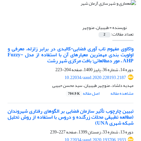
نویسنده =
طبیبیان، منوچهر
تعداد مقالات:
2
واکاوی مفهوم تاب آوری فضایی-کالبدی در برابر زلزله، معرفی و
اولویت بندی مهمترین معیارهای آن با استفاده از مدل Fuzzy-
AHP ، مور دمطالعاتی: بافت مرکزی شهر رشت
دوره 14، شماره 36، پاییز 1400، صفحه
204-223
10.22034/aaud.2020.228193.2187
مهدیه دلشاد، منوچهر طبیبیان، سید محسن حبیبی
مشاهده مقاله
اصل مقاله
704.9 K
تبیین چارچوب تأثیر سازمان فضایی بر الگوهای رفتاری شهروندان
(مطالعه تطبیقی محلات زرگنده و دروس با استفاده از روش تحلیل
شبکه شهری UNA)
دوره 13، شماره 33، زمستان 1399، صفحه
227-239
10.22034/aaud.2020.193706.1933