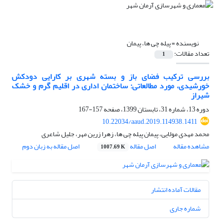
نویسنده =
پیله چی ها، پیمان
تعداد مقالات:
1
بررسی ترکیب فضای باز و بسته شهری بر کارایی دودکش
خورشیدی، مورد مطالعاتی: ساختمان اداری در اقلیم گرم و خشک
شیراز
دوره 13، شماره 31، تابستان 1399، صفحه
157-167
10.22034/aaud.2019.114938.1411
محمد مهدی مولایی، پیمان پیله چی ها، زهرا زرین مهر، جلیل شاعری
مشاهده مقاله
اصل مقاله
اصل مقاله به زبان دوم
1007.69 K
مقالات آماده انتشار
شماره جاری