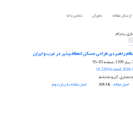
ارسال مقاله
داوران
تماس با ما
ری، پدرام
ظام راهبردی طراحی مسکن انعطاف‌پذیر در غرب و ایران
83-95
10.22034/aaud.2020.
م حصاری، آرزو محتشم
اصل مقاله
اصل مقاله به زبان دوم
929.3 K