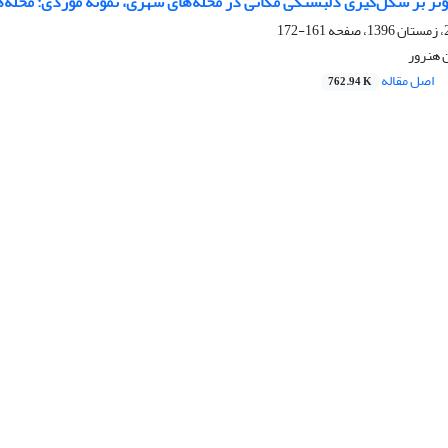
ثر بر شکل‌گیری دلبستگی مکانی در محله‌های شهری، نمونه موردی: محله‌
161-172
 هنرور
اصل مقاله
762.94 K