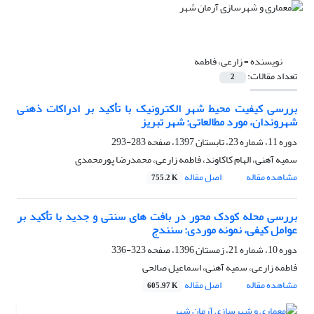
نویسنده =
زارعی، فاطمه
تعداد مقالات:
2
بررسی کیفیت محیط شهر الکترونیک با تأکید بر ادراکات ذهنی
شهروندان، مورد مطالعاتی: شهر تبریز
دوره 11، شماره 23، تابستان 1397، صفحه
283-293
سمیه آهنی، الهام کاکاوند، فاطمه زارعی، محمدرضا پورمحمدی
مشاهده مقاله
اصل مقاله
755.2 K
بررسی محله کودک محور در بافت های سنتی و جدید با تأکید بر
عوامل کیفی، نمونه موردی: سنندج
دوره 10، شماره 21، زمستان 1396، صفحه
323-336
فاطمه زارعی، سمیه آهنی، اسماعیل صالحی
مشاهده مقاله
اصل مقاله
605.97 K