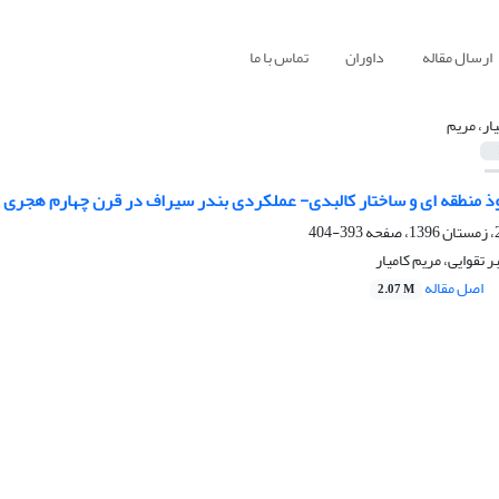
ارسال مقاله
داوران
تماس با ما
یار، مریم
ذ منطقه ای و ساختار کالبدی- عملکردی بندر سیراف در قرن چهارم هجری
393-404
ر تقوایی، مریم کامیار
اصل مقاله
2.07 M