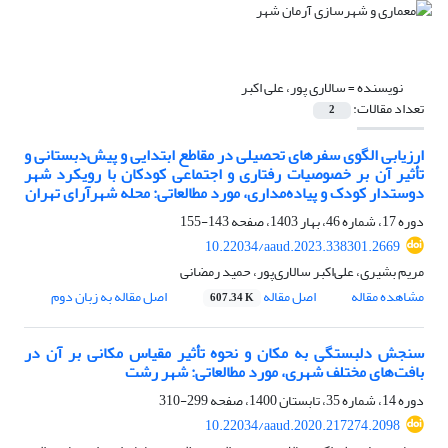
نویسنده =
سالاری پور، علی اکبر
تعداد مقالات:
2
ارزیابی الگوی سفرهای تحصیلی در مقاطع ابتدایی و پیش‌دبستانی و
تأثیر آن بر خصوصیات رفتاری و اجتماعی کودکان با رویکرد شهر
دوستدار کودک و پیاده‌مداری، مورد مطالعاتی: محله شهرآرای تهران
دوره 17، شماره 46، بهار 1403، صفحه
143-155
10.22034/aaud.2023.338301.2669
مریم بشیری، علی‌اکبر سالاری‌پور، حمید رمضانی
مشاهده مقاله
اصل مقاله
اصل مقاله به زبان دوم
607.34 K
سنجش دلبستگی به مکان و نحوه تأثیر مقیاس مکانی بر آن در
بافت‌های مختلف شهری، مورد مطالعاتی: شهر رشت
دوره 14، شماره 35، تابستان 1400، صفحه
299-310
10.22034/aaud.2020.217274.2098