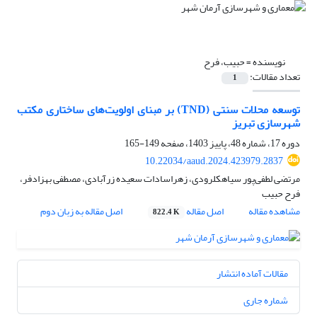
نویسنده =
حبیب، فرح
تعداد مقالات:
1
توسعه محلات سنتی (TND) بر مبنای اولویت‌های ساختاری مکتب
شهرسازی تبریز
دوره 17، شماره 48، پاییز 1403، صفحه
149-165
10.22034/aaud.2024.423979.2837
مرتضی لطفی‌‌پور سیاهکلرودی، زهراسادات سعیده زرآبادی، مصطفی بهزادفر،
فرح حبیب
مشاهده مقاله
اصل مقاله
اصل مقاله به زبان دوم
822.4 K
مقالات آماده انتشار
شماره جاری